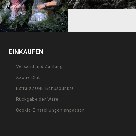
EINKAUFEN
Versand und Zahlung
Xzone Club
Extra XZONE Bonuspunkte
Rückgabe der Ware
Cookie-Einstellungen anpassen