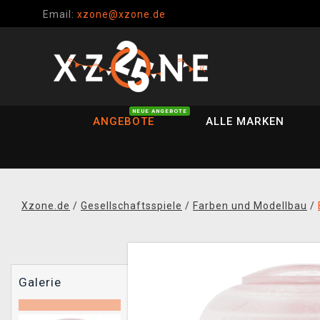
Email:
xzone@xzone.de
NEUE ANGEBOTE
ANGEBOTE
ALLE MARKEN
Xzone.de
/
Gesellschaftsspiele
/
Farben und Modellbau
/
Galerie