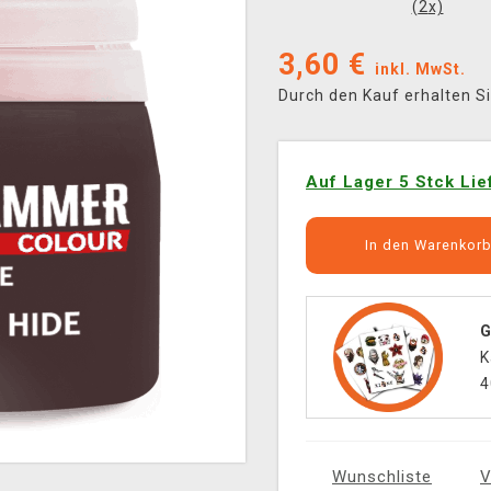
(
2
x)
3,60
€
inkl. MwSt.
Durch den Kauf erhalten S
Auf Lager 5 Stck Lie
In den Warenkor
G
K
4
Wunschliste
V