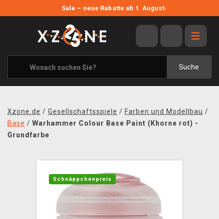
NEUE ANGEBOTE
Sale – neue Rabatte ab 1. August
›
ANGEBOTE
ALLE MARKEN
XZONE ORIGINALS
Suche
KLEIDUNG & ACCESSOIRES
MERCHANDISE
Xzone.de
/
Gesellschaftsspiele
/
Farben und Modellbau
/
BÜCHER & COMICS
Base
/
Warhammer Colour Base Paint (Khorne rot) -
Grundfarbe
BRETT- UND KARTENSPIELE
BLOG
Schnäppchenpreis
KONTAKT
VERSAND