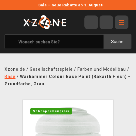
NEUE ANGEBOTE
Sale – neue Rabatte ab 1. August
›
ANGEBOTE
ALLE MARKEN
XZONE ORIGINALS
Suche
KLEIDUNG & ACCESSOIRES
MERCHANDISE
Xzone.de
/
Gesellschaftsspiele
/
Farben und Modellbau
/
BÜCHER & COMICS
Base
/
Warhammer Colour Base Paint (Rakarth Flesh) -
Grundfarbe, Grau
BRETT- UND KARTENSPIELE
BLOG
Schnäppchenpreis
KONTAKT
VERSAND