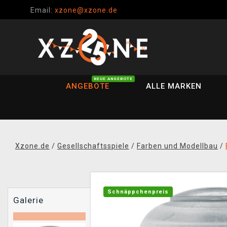
Email:
xzone@xzone.de
NEUE ANGEBOTE
ANGEBOTE
ALLE MARKEN
Xzone.de
/
Gesellschaftsspiele
/
Farben und Modellbau
/
Schnäppchenpreis
Galerie