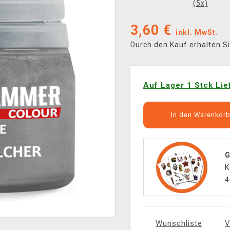
(
5
x)
3,60
€
inkl. MwSt.
Durch den Kauf erhalten S
Auf Lager 1 Stck Lie
In den Warenkor
G
K
4
Wunschliste
V