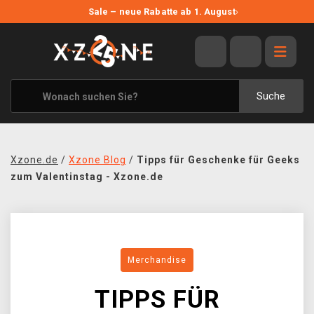
NEUE ANGEBOTE
Sale – neue Rabatte ab 1. August
›
ANGEBOTE
ALLE MARKEN
XZONE ORIGINALS
Suche
KLEIDUNG & ACCESSOIRES
MERCHANDISE
Xzone.de
/
Xzone Blog
/
Tipps für Geschenke für Geeks
BÜCHER & COMICS
zum Valentinstag - Xzone.de
BRETT- UND KARTENSPIELE
BLOG
Merchandise
KONTAKT
TIPPS FÜR
VERSAND