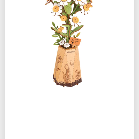
Předchozí
Další