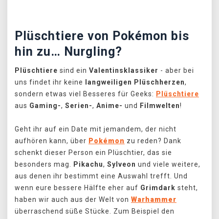
Plüschtiere von Pokémon bis
hin zu… Nurgling?
Plüschtiere
sind ein
Valentinsklassiker
- aber bei
uns findet ihr keine
langweiligen Plüschherzen
,
sondern etwas viel Besseres für Geeks:
Plüschtiere
aus
Gaming-
,
Serien-
,
Anime-
und
Filmwelten
!
Geht ihr auf ein Date mit jemandem, der nicht
aufhören kann, über
Pokémon
zu reden? Dank
schenkt dieser Person ein Plüschtier, das sie
besonders mag.
Pikachu
,
Sylveon
und viele weitere,
aus denen ihr bestimmt eine Auswahl trefft. Und
wenn eure bessere Hälfte eher auf
Grimdark
steht,
haben wir auch aus der Welt von
Warhammer
überraschend süße Stücke. Zum Beispiel den