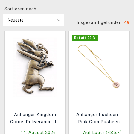
XZONE CLUB
Sortieren nach:
Insgesamt gefunden:
49
Rabatt 22 %
Anhänger Kingdom
Anhänger Pusheen -
Come: Deliverance II -
Pink Coin Pusheen
Bronzener Hase
14. August 2026
Auf Lager (4Stck)