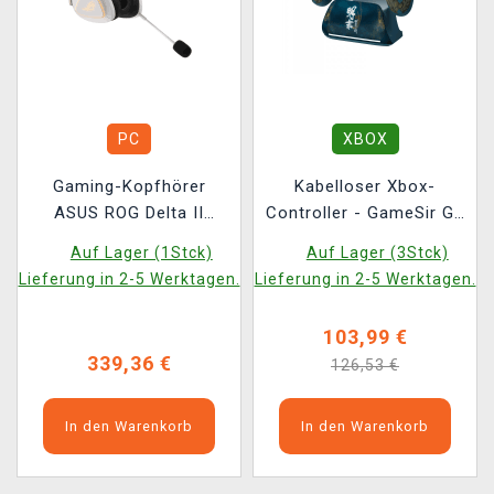
PC
XBOX
Gaming-Kopfhörer
Kabelloser Xbox-
ASUS ROG Delta II
Controller - GameSir G7
Wireless - Kojima
Pro - Wuchang Fallen
Auf Lager (1Stck)
Auf Lager (3Stck)
Productions
Feathers Edition
Lieferung in 2-5 Werktagen.
Lieferung in 2-5 Werktagen.
103,99 €
339,36 €
126,53 €
In den Warenkorb
In den Warenkorb