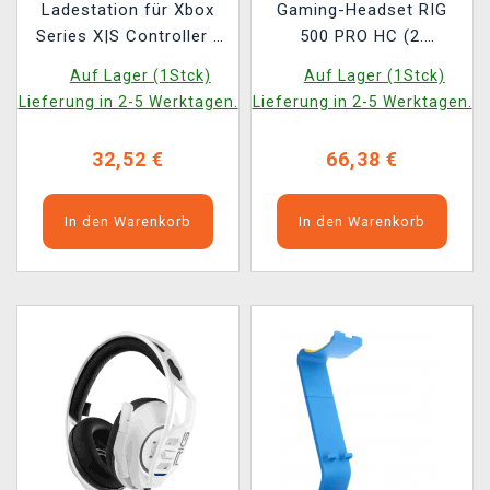
Ladestation für Xbox
Gaming-Headset RIG
Series X|S Controller -
500 PRO HC (2.
Metavolt Dual White
Generation) (White)
Auf Lager (1Stck)
Auf Lager (1Stck)
Lieferung in 2-5 Werktagen.
Lieferung in 2-5 Werktagen.
32,52 €
66,38 €
In den Warenkorb
In den Warenkorb