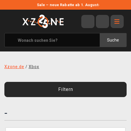
NEUE ANGEBOTE
Sale – neue Rabatte ab 1. August
›
ANGEBOTE
ALLE MARKEN
XZONE ORIGINALS
Suche
KLEIDUNG & ACCESSOIRES
MERCHANDISE
Xzone.de
/
Xbox
BÜCHER & COMICS
BRETT- UND KARTENSPIELE
Filtern
BLOG
-
KONTAKT
VERSAND