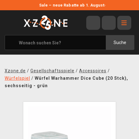
NEUE ANGEBOTE
Sale – neue Rabatte ab 1. August
›
ANGEBOTE
ALLE MARKEN
XZONE ORIGINALS
Suche
KLEIDUNG & ACCESSOIRES
MERCHANDISE
Xzone.de
/
Gesellschaftsspiele
/
Accessoires
/
BÜCHER & COMICS
Würfelspiel
/
Würfel Warhammer Dice Cube (20 Stck),
sechsseitig - grün
BRETT- UND KARTENSPIELE
BLOG
KONTAKT
VERSAND