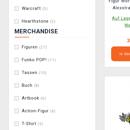
Figur Wor
Alexstr
Warcraft
(3)
World o
Auf Lage
Hearthstone
(2)
We
MERCHANDISE
3
Figuren
(27)
In d
Funko POP!
(11)
Tassen
(10)
Buch
(8)
Artbook
(6)
Action-Figur
(6)
T-Shirt
(5)