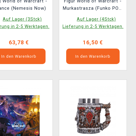
 World of Warcraft -
Figur World of Warcraft -
iance (Nemesis Now)
Murkastrasza (Funko POP!
Games 1226)
Auf Lager (3Stck)
Auf Lager (4Stck)
rung in 2-5 Werktagen.
Lieferung in 2-5 Werktagen.
63,78 €
16,50 €
In den Warenkorb
In den Warenkorb