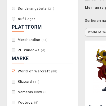
dem legendä
Mehr anzei
Sonderangebote
(21)
den ikonisc
Die Welt von
Auf Lager
Sortieren na
erschien und
PLATTFORM
World of W
Bei
Xzone
fi
umfasst
Sta
Merchandise
(84)
Spielen
,
Ta
PC Windows
(4)
und mit Moti
MARKE
Egal, ob ihr
zusammenge
World of Warcraft
(88)
In Zusamme
Blizzard
(41)
detaillierte
verfolgt de
Nemesis Now
(8)
Spielebranc
und welchen
Youtooz
(8)