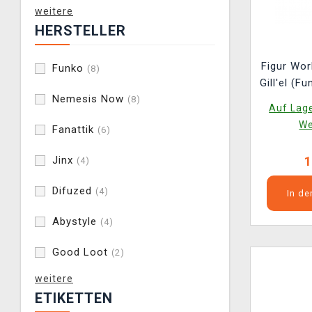
weitere
HERSTELLER
Figur Wor
Funko
(8)
Gill'el (
Nemesis Now
(8)
Auf Lage
We
Fanattik
(6)
1
Jinx
(4)
Difuzed
(4)
In d
Abystyle
(4)
Good Loot
(2)
weitere
ETIKETTEN