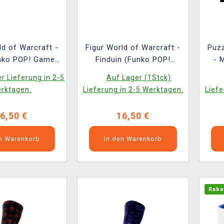
ld of Warcraft -
Figur World of Warcraft -
Puzz
Funko POP! Games
Finduin (Funko POP!
- 
1225)
Games 1224)
r Lieferung in 2-5
Auf Lager (1Stck)
rktagen.
Lieferung in 2-5 Werktagen.
Liefe
6,50 €
16,50 €
en Warenkorb
In den Warenkorb
Raba