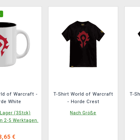
%
ld of Warcraft -
T-Shirt World of Warcraft
T-Sh
rde White
- Horde Crest
Lager (3Stck)
Nach Größe
in 2-5 Werktagen.
8,65 €