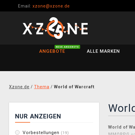
Email:
xzone@xzone.de
NEUE ANGEBOTE
ANGEBOTE
ALLE MARKEN
Xzone.de
/
Thema
/
World of Warcraft
World
NUR ANZEIGEN
World of Wa
Vorbestellungen
(19)
MMORPG
en