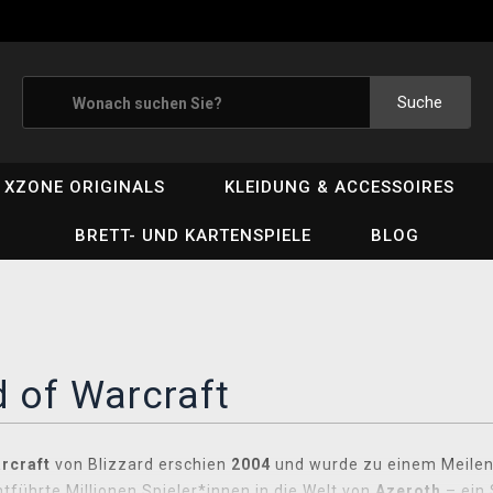
Suche
XZONE ORIGINALS
KLEIDUNG & ACCESSOIRES
BRETT- UND KARTENSPIELE
BLOG
 of Warcraft
rcraft
von Blizzard erschien
2004
und wurde zu einem Meilenst
tführte Millionen Spieler*innen in die Welt von
Azeroth
– ein 