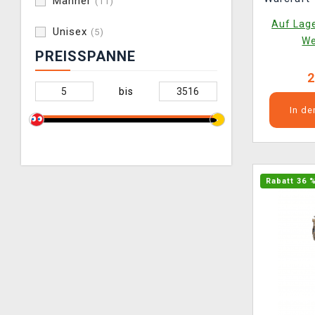
Männer
(11)
L
Auf Lage
Unisex
(5)
We
PREISSPANNE
2
bis
In d
Rabatt 36 