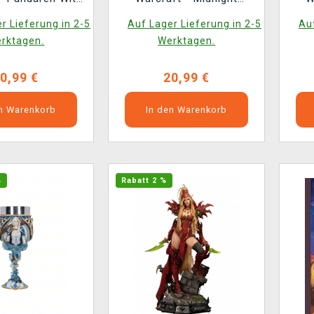
anterns
Xal'atath
r Lieferung in 2-5
Auf Lager Lieferung in 2-5
Auf
rktagen.
Werktagen.
0,99 €
20,99 €
en Warenkorb
In den Warenkorb
%
Rabatt 2 %