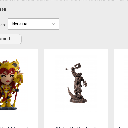
re Konflikte in den Erweiterungen
The Burning Crusade
,
Wra
gen
hen Charakteren gehören
Arthas Menethil
,
Thrall
,
Illidan
Sto
 Warcraft ist so umfangreich, dass auch das eigenständige di
ch:
 schnelle Duelle mit Karten bietet, die von den Fraktionen, Z
arcraft
ndet ihr offiziellen
World of Warcraft
-Merchandise
vorrätig 
tuetten
,
Youtooz
- und
Funko Pop
-
Figuren
,
Comics
,
Bücher
ssen
,
Krüge
,
Hoodies
, thematische
Notizbücher
,
Rucksäcke
ven der einzelnen Fraktionen, Raids oder ikonischen Spielsze
 T-Shirts mit dem
Lich King
, dem
Allianz
-Logo oder klassischen 
fasst. Der
WoW
-Merch wird regelmäßig um neue Designs und
narbeit mit dem Verlag
Host
veröffentlichen wir außerdem d
n Einblick hinter die Kulissen der Entwicklung von World of Wa
n Weg des Studios von seinen legendären Anfängen über Wach
he erschütterten. Das Buch ist die ideale Wahl für alle, die 
 Aufwand dies erfordert.