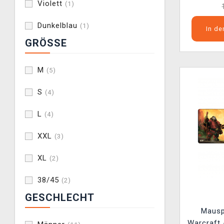
Violett
(1)
Dunkelblau
(1)
In d
GRÖSSE
M
(5)
S
(4)
L
(4)
XXL
(3)
XL
(2)
38/45
(2)
GESCHLECHT
Mausp
Warcraft 