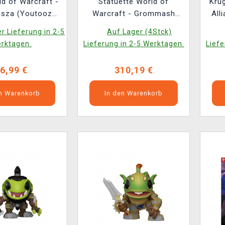
ld of Warcraft -
Statuette World of
Krug
asza (Youtooz
Warcraft - Grommash
All
f Warcraft 0)
Hellscream 1/10 (31 cm)
r Lieferung in 2-5
Auf Lager (4Stck)
(HEX Collectibles)
rktagen.
Lieferung in 2-5 Werktagen.
Liefe
6,99 €
310,19 €
en Warenkorb
In den Warenkorb