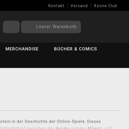
Kontakt
Versand
Xzone Club
Leerer Warenkorb
MERCHANDISE
BÜCHER & COMICS
ein in der Geschichte der Online-Spiele. Dieses
Schlachtfeld zwischen der
Horde
und der
Allianz
, auf