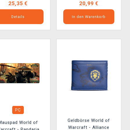
25,35 €
20,99 €
Details
In den Warenkorb
PC
Geldbörse World of
Mauspad World of
Warcraft - Alliance
arcraft - Pandaria