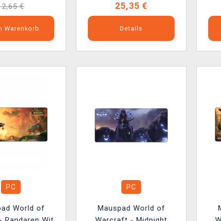
25,35 €
12,65 €
en Warenkorb
Details
PC
PC
ad World of
Mauspad World of
- Pandaren With
Warcraft - Midnight
W