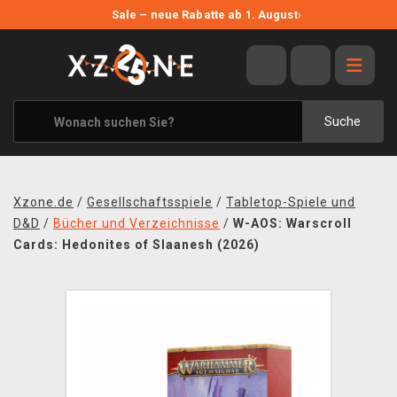
NEUE ANGEBOTE
Sale – neue Rabatte ab 1. August
›
ANGEBOTE
ALLE MARKEN
XZONE ORIGINALS
Suche
KLEIDUNG & ACCESSOIRES
MERCHANDISE
Xzone.de
/
Gesellschaftsspiele
/
Tabletop-Spiele und
BÜCHER & COMICS
D&D
/
Bücher und Verzeichnisse
/
W-AOS: Warscroll
Cards: Hedonites of Slaanesh (2026)
BRETT- UND KARTENSPIELE
BLOG
KONTAKT
VERSAND