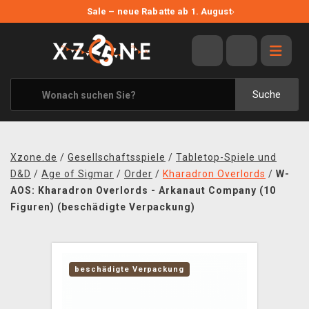
NEUE ANGEBOTE
Sale – neue Rabatte ab 1. August
›
ANGEBOTE
ALLE MARKEN
XZONE ORIGINALS
Suche
KLEIDUNG & ACCESSOIRES
MERCHANDISE
Xzone.de
/
Gesellschaftsspiele
/
Tabletop-Spiele und
BÜCHER & COMICS
D&D
/
Age of Sigmar
/
Order
/
Kharadron Overlords
/
W-
AOS: Kharadron Overlords - Arkanaut Company (10
BRETT- UND KARTENSPIELE
Figuren) (beschädigte Verpackung)
BLOG
KONTAKT
beschädigte Verpackung
VERSAND