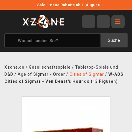
NEUE ANGEBOTE
Sale – neue Rabatte ab 1. August
›
ANGEBOTE
ALLE MARKEN
XZONE ORIGINALS
Suche
KLEIDUNG & ACCESSOIRES
MERCHANDISE
Xzone.de
/
Gesellschaftsspiele
/
Tabletop-Spiele und
BÜCHER & COMICS
D&D
/
Age of Sigmar
/
Order
/
Cities of Sigmar
/
W-AOS:
Cities of Sigmar - Ven Denst's Hounds (13 Figuren)
BRETT- UND KARTENSPIELE
BLOG
KONTAKT
VERSAND