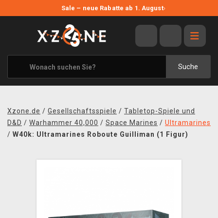
NEUE ANGEBOTE
Sale – neue Rabatte ab 1. August
›
ANGEBOTE
ALLE MARKEN
XZONE ORIGINALS
Suche
KLEIDUNG & ACCESSOIRES
MERCHANDISE
Xzone.de
/
Gesellschaftsspiele
/
Tabletop-Spiele und
BÜCHER & COMICS
D&D
/
Warhammer 40,000
/
Space Marines
/
Ultramarines
/
W40k: Ultramarines Roboute Guilliman (1 Figur)
BRETT- UND KARTENSPIELE
BLOG
KONTAKT
VERSAND