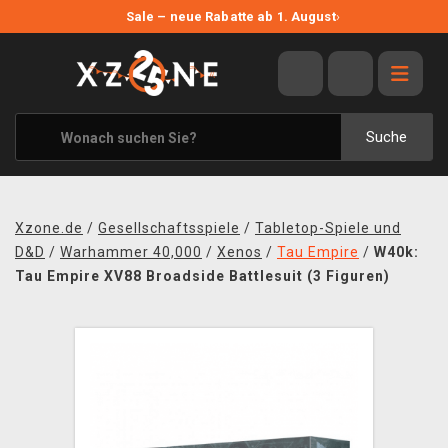
NEUE ANGEBOTE
Sale – neue Rabatte ab 1. August
›
ANGEBOTE
ALLE MARKEN
XZONE ORIGINALS
Suche
KLEIDUNG & ACCESSOIRES
MERCHANDISE
Xzone.de
/
Gesellschaftsspiele
/
Tabletop-Spiele und
BÜCHER & COMICS
D&D
/
Warhammer 40,000
/
Xenos
/
Tau Empire
/
W40k:
Tau Empire XV88 Broadside Battlesuit (3 Figuren)
BRETT- UND KARTENSPIELE
BLOG
KONTAKT
VERSAND