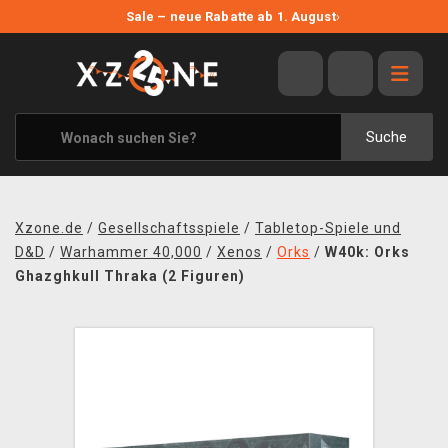
NEUE ANGEBOTE
Sale – neue Rabatte ab 1. August
›
ANGEBOTE
ALLE MARKEN
XZONE ORIGINALS
Suche
KLEIDUNG & ACCESSOIRES
MERCHANDISE
Xzone.de
/
Gesellschaftsspiele
/
Tabletop-Spiele und
BÜCHER & COMICS
D&D
/
Warhammer 40,000
/
Xenos
/
Orks
/
W40k: Orks
Ghazghkull Thraka (2 Figuren)
BRETT- UND KARTENSPIELE
BLOG
KONTAKT
VERSAND