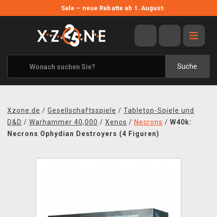
NEUE ANGEBOTE
Sale – neue Rabatte ab 1. August
›
ANGEBOTE
ALLE MARKEN
XZONE ORIGINALS
Suche
KLEIDUNG & ACCESSOIRES
MERCHANDISE
Xzone.de
/
Gesellschaftsspiele
/
Tabletop-Spiele und
BÜCHER & COMICS
D&D
/
Warhammer 40,000
/
Xenos
/
Necrons
/
W40k:
Necrons Ophydian Destroyers (4 Figuren)
BRETT- UND KARTENSPIELE
BLOG
KONTAKT
VERSAND