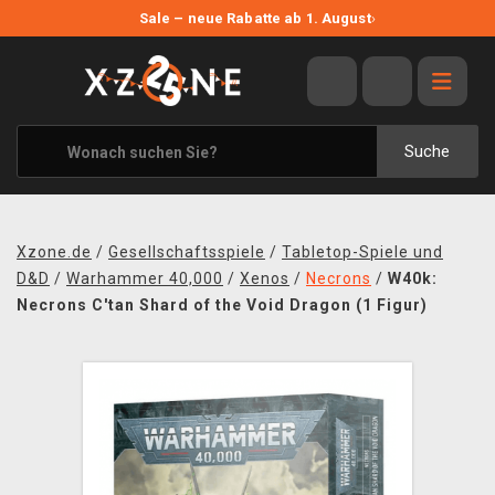
NEUE ANGEBOTE
Sale – neue Rabatte ab 1. August
›
ANGEBOTE
ALLE MARKEN
XZONE ORIGINALS
Suche
KLEIDUNG & ACCESSOIRES
MERCHANDISE
Xzone.de
/
Gesellschaftsspiele
/
Tabletop-Spiele und
BÜCHER & COMICS
D&D
/
Warhammer 40,000
/
Xenos
/
Necrons
/
W40k:
Necrons C'tan Shard of the Void Dragon (1 Figur)
BRETT- UND KARTENSPIELE
BLOG
KONTAKT
VERSAND