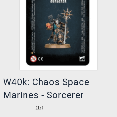
XZONE CLUB
W40k: Chaos Space
Marines - Sorcerer
(
1
x)