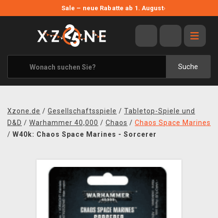
NEUE ANGEBOTE
Sale – neue Rabatte ab 1. August
›
ANGEBOTE
ALLE MARKEN
XZONE ORIGINALS
Suche
KLEIDUNG & ACCESSOIRES
MERCHANDISE
Xzone.de
/
Gesellschaftsspiele
/
Tabletop-Spiele und
BÜCHER & COMICS
D&D
/
Warhammer 40,000
/
Chaos
/
Chaos Space Marines
/
W40k: Chaos Space Marines - Sorcerer
BRETT- UND KARTENSPIELE
BLOG
KONTAKT
VERSAND