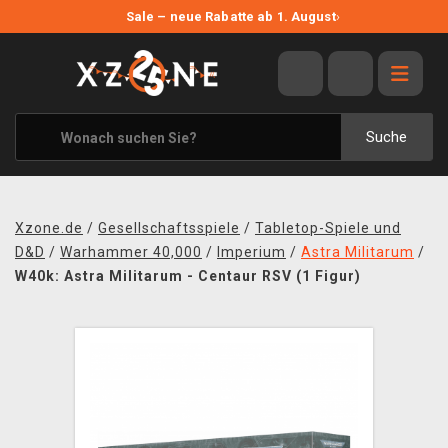
NEUE ANGEBOTE
Sale – neue Rabatte ab 1. August
›
ANGEBOTE
ALLE MARKEN
XZONE ORIGINALS
Suche
KLEIDUNG & ACCESSOIRES
MERCHANDISE
Xzone.de
/
Gesellschaftsspiele
/
Tabletop-Spiele und
BÜCHER & COMICS
D&D
/
Warhammer 40,000
/
Imperium
/
Astra Militarum
/
W40k: Astra Militarum - Centaur RSV (1 Figur)
BRETT- UND KARTENSPIELE
BLOG
KONTAKT
VERSAND