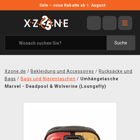
NEUE ANGEBOTE
Sale – neue Rabatte ab 1. August
›
ANGEBOTE
ALLE MARKEN
XZONE ORIGINALS
Suche
KLEIDUNG & ACCESSOIRES
MERCHANDISE
Xzone.de
/
Bekleidung und Accessoires
/
Rucksäcke und
BÜCHER & COMICS
Bags
/
Bags und Nierentaschen
/
Umhängetasche
Marvel - Deadpool & Wolverine (Loungefly)
BRETT- UND KARTENSPIELE
BLOG
KONTAKT
VERSAND