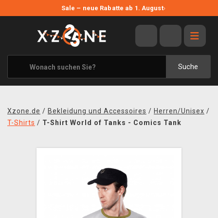
NEUE ANGEBOTE
Sale – neue Rabatte ab 1. August
›
ANGEBOTE
ALLE MARKEN
XZONE ORIGINALS
Suche
KLEIDUNG & ACCESSOIRES
MERCHANDISE
Xzone.de
/
Bekleidung und Accessoires
/
Herren/Unisex
/
BÜCHER & COMICS
T-Shirts
/
T-Shirt World of Tanks - Comics Tank
BRETT- UND KARTENSPIELE
BLOG
KONTAKT
VERSAND