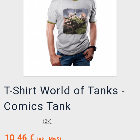
XZONE CLUB
T-Shirt World of Tanks -
Comics Tank
(
2
x)
10,46
€
inkl. MwSt.