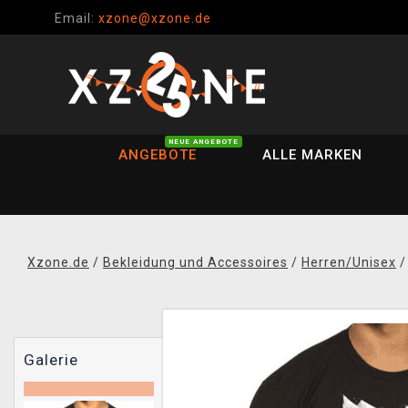
Email:
xzone@xzone.de
NEUE ANGEBOTE
ANGEBOTE
ALLE MARKEN
Xzone.de
/
Bekleidung und Accessoires
/
Herren/Unisex
Galerie