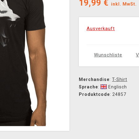
19,99
€
inkl. MwSt.
Ausverkauft
Wunschliste
V
Merchandise
:
T-Shirt
Sprache
:
Englisch
Produktcode
: 24857