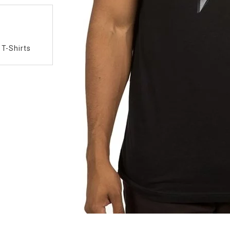
/
T-Shirts