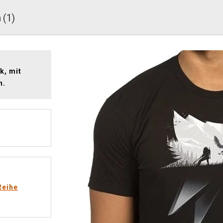
 (1)
k, mit
n.
Reihe