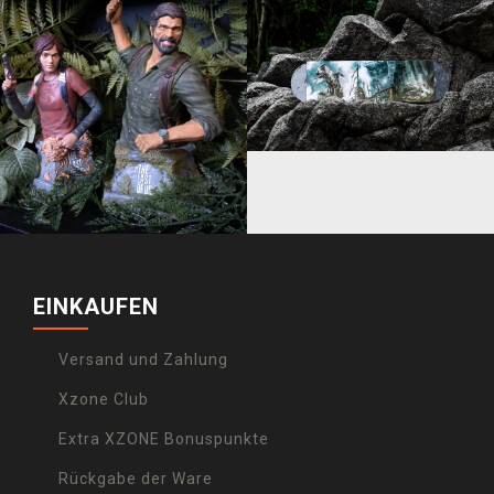
EINKAUFEN
Versand und Zahlung
Xzone Club
Extra XZONE Bonuspunkte
Rückgabe der Ware