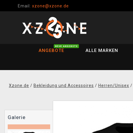
Email:
xzone@xzone.de
NEUE ANGEBOTE
ANGEBOTE
ALLE MARKEN
Xzone.de
/
Bekleidung und Accessoires
/
Herren/Unisex
Galerie