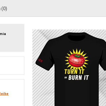
 (0)
emia
Reihe