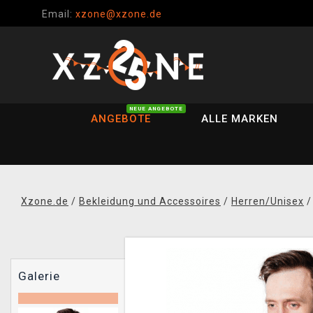
Email:
xzone@xzone.de
NEUE ANGEBOTE
ANGEBOTE
ALLE MARKEN
Xzone.de
/
Bekleidung und Accessoires
/
Herren/Unisex
Galerie