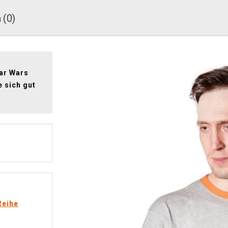
 (0)
tar Wars
e sich gut
Reihe