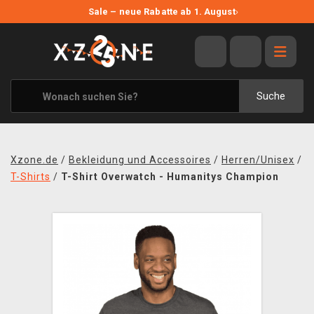
NEUE ANGEBOTE
Sale – neue Rabatte ab 1. August
›
ANGEBOTE
ALLE MARKEN
XZONE ORIGINALS
Suche
KLEIDUNG & ACCESSOIRES
MERCHANDISE
Xzone.de
/
Bekleidung und Accessoires
/
Herren/Unisex
/
BÜCHER & COMICS
T-Shirts
/
T-Shirt Overwatch - Humanitys Champion
BRETT- UND KARTENSPIELE
BLOG
KONTAKT
VERSAND