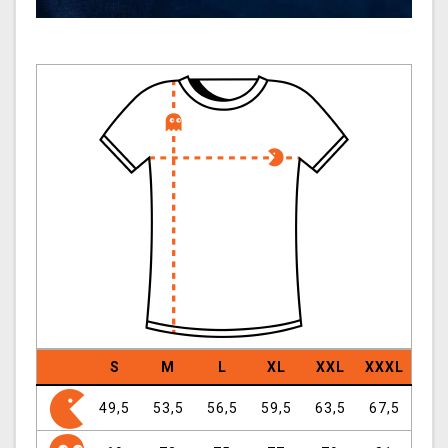
S
M
L
XL
XXL
XXXL
49,5
53,5
56,5
59,5
63,5
67,5