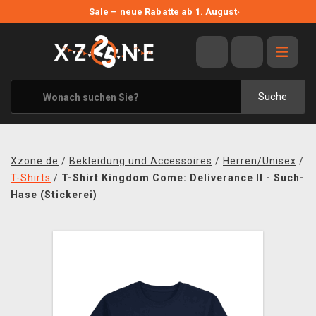
NEUE ANGEBOTE
Sale – neue Rabatte ab 1. August
›
ANGEBOTE
ALLE MARKEN
XZONE ORIGINALS
Suche
KLEIDUNG & ACCESSOIRES
MERCHANDISE
Xzone.de
/
Bekleidung und Accessoires
/
Herren/Unisex
/
BÜCHER & COMICS
T-Shirts
/
T-Shirt Kingdom Come: Deliverance II - Such-
Hase (Stickerei)
BRETT- UND KARTENSPIELE
BLOG
KONTAKT
VERSAND