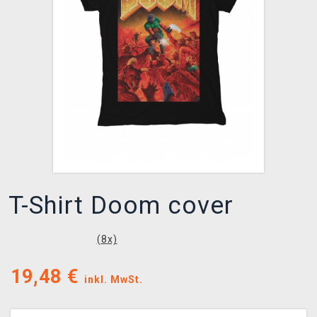
XZONE CLUB
T-Shirt Doom cover
(
8
x)
19,48
€
inkl. MwSt.