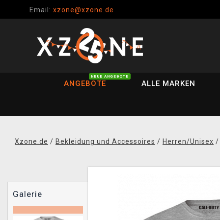
Email:
xzone@xzone.de
NEUE ANGEBOTE
ANGEBOTE
ALLE MARKEN
Xzone.de
/
Bekleidung und Accessoires
/
Herren/Unisex
Galerie