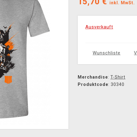
15,70
€
inkl. MwSt.
Ausverkauft
Wunschliste
V
Merchandise
:
T-Shirt
Produktcode
: 30340