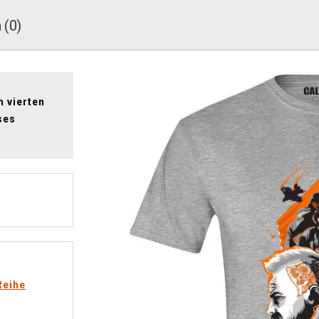
 (0)
m vierten
ses
Reihe