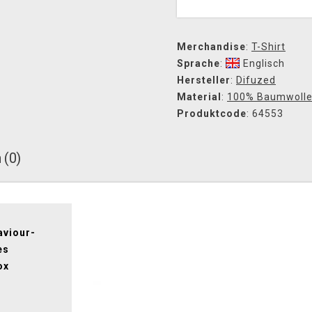
Merchandise
:
T-Shirt
Sprache
:
Englisch
Hersteller
:
Difuzed
Material
:
100% Baumwoll
Produktcode
: 64553
 (0)
aviour-
es
ox