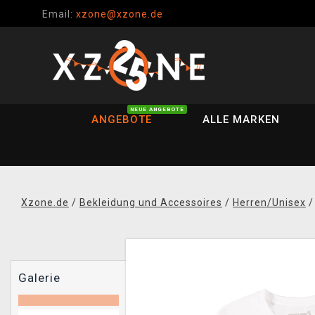
Email:
xzone@xzone.de
NEUE ANGEBOTE
ANGEBOTE
ALLE MARKEN
Xzone.de
/
Bekleidung und Accessoires
/
Herren/Unisex
Galerie