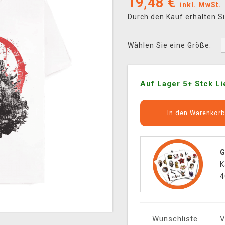
19,48
€
inkl. MwSt.
Durch den Kauf erhalten S
Wählen Sie eine Größe:
Auf Lager 5+ Stck Li
In den Warenkor
G
K
4
Wunschliste
V