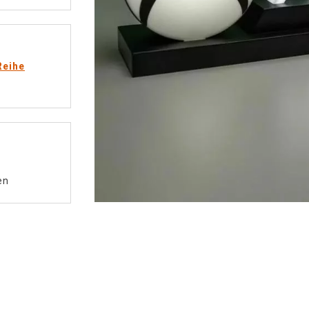
Reihe
en