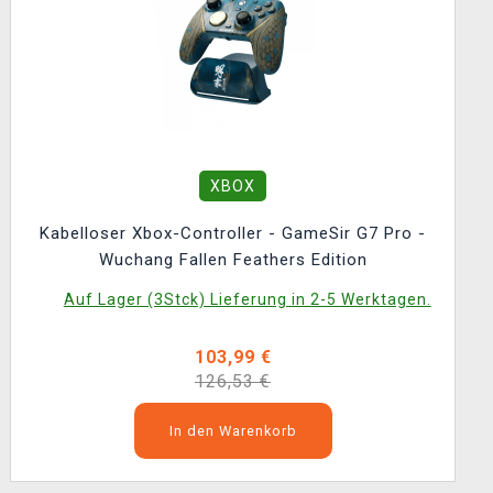
XBOX
Kabelloser Xbox-Controller - GameSir G7 Pro -
Wuchang Fallen Feathers Edition
Auf Lager (3Stck) Lieferung in 2-5 Werktagen.
103,99 €
126,53 €
In den Warenkorb