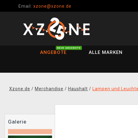
Email:
xzone@xzone.de
NEUE ANGEBOTE
ANGEBOTE
ALLE MARKEN
Xzone.de
/
Merchandise
/
Haushalt
/
Lampen und Leucht
Galerie