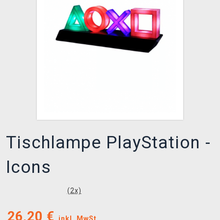
XZONE CLUB
Tischlampe PlayStation -
Icons
(
2
x)
26,20
€
inkl. MwSt.