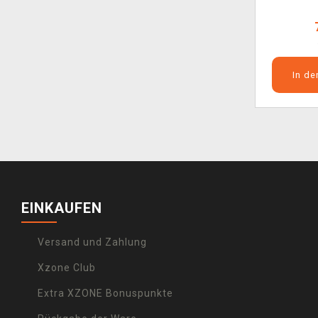
In d
EINKAUFEN
Versand und Zahlung
Xzone Club
Extra XZONE Bonuspunkte