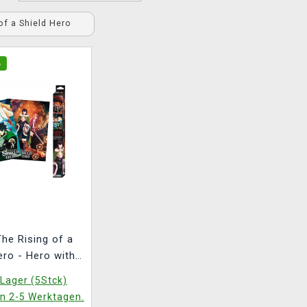
of a Shield Hero
%
he Rising of a
ero - Hero with
 Chibi (2 Poster)
Lager (5Stck)
in 2-5 Werktagen.