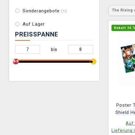
The Rising 
Sonderangebote
(1)
Auf Lager
Rabatt 26 
PREISSPANNE
bis
Poster T
Shield H
the Shield
Auf 
Lieferung 