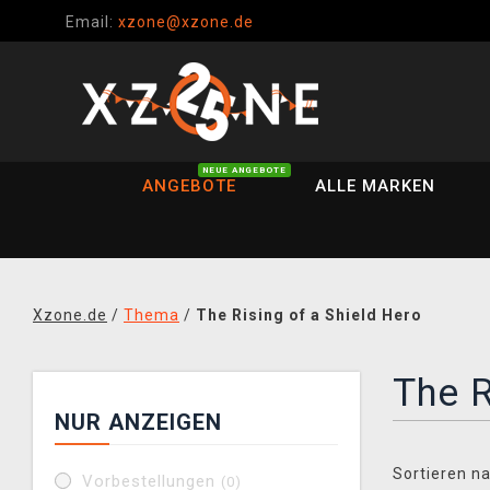
Email:
xzone@xzone.de
NEUE ANGEBOTE
ANGEBOTE
ALLE MARKEN
Xzone.de
/
Thema
/
The Rising of a Shield Hero
The R
NUR ANZEIGEN
Sortieren na
Vorbestellungen
(0)