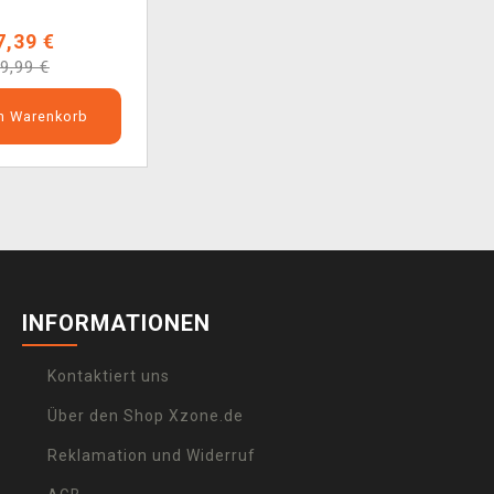
7,39 €
9,99 €
en Warenkorb
INFORMATIONEN
Kontaktiert uns
Über den Shop Xzone.de
Reklamation und Widerruf