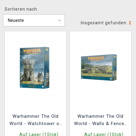
XZONE CLUB
Sortieren nach:
Insgesamt gefunden:
2
Warhammer The Old
Warhammer The Old
World - Watchtower of
World - Walls & Fences
the Empire (Gelände)
(Gelände)
Auf Lager (1Stck)
Auf Lager (1Stck)