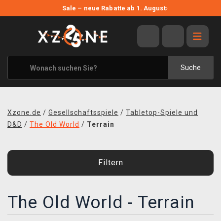
NEUE ANGEBOTE
Sale – neue Rabatte ab 1. August
›
ANGEBOTE
ALLE MARKEN
XZONE ORIGINALS
Suche
KLEIDUNG & ACCESSOIRES
MERCHANDISE
Xzone.de
/
Gesellschaftsspiele
/
Tabletop-Spiele und
BÜCHER & COMICS
D&D
/
The Old World
/
Terrain
BRETT- UND KARTENSPIELE
Filtern
BLOG
KONTAKT
The Old World - Terrain
VERSAND