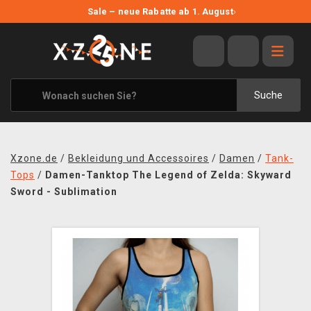
NEUE ANGEBOTE
Sale – neue Rabatte ab 1. August
›
ANGEBOTE
ALLE MARKEN
XZONE ORIGINALS
Suche
KLEIDUNG & ACCESSOIRES
MERCHANDISE
Xzone.de
/
Bekleidung und Accessoires
/
Damen
/
Tank-
BÜCHER & COMICS
Tops
/
Damen-Tanktop The Legend of Zelda: Skyward
Sword - Sublimation
BRETT- UND KARTENSPIELE
BLOG
KONTAKT
VERSAND