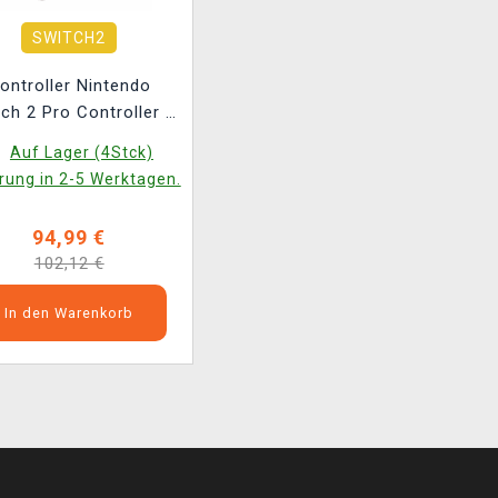
SWITCH2
ontroller Nintendo
ch 2 Pro Controller -
sident Evil: Requiem
Auf Lager (4Stck)
Edition
rung in 2-5 Werktagen.
94,99 €
102,12 €
In den Warenkorb