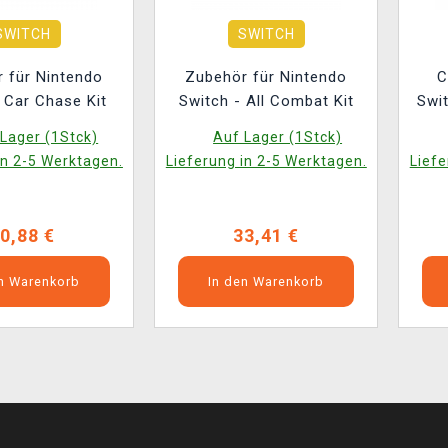
SWITCH
SWITCH
 für Nintendo
Zubehör für Nintendo
C
 Car Chase Kit
Switch - All Combat Kit
Swit
Re
Lager (1Stck)
Auf Lager (1Stck)
in 2-5 Werktagen.
Lieferung in 2-5 Werktagen.
Liefe
0,88 €
33,41 €
en Warenkorb
In den Warenkorb