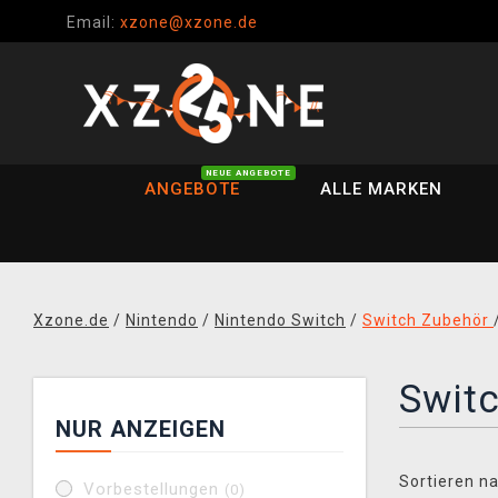
Email:
xzone@xzone.de
NEUE ANGEBOTE
ANGEBOTE
ALLE MARKEN
Xzone.de
/
Nintendo
/
Nintendo Switch
/
Switch Zubehör
Switc
NUR ANZEIGEN
Sortieren na
Vorbestellungen
(0)