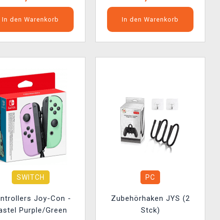
In den Warenkorb
In den Warenkorb
SWITCH
PC
ntrollers Joy-Con -
Zubehörhaken JYS (2
astel Purple/Green
Stck)