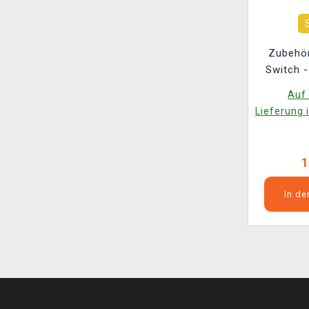
Zubehör
Switch -
Auf 
Lieferung 
1
In d