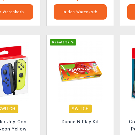
en Warenkorb
In den Warenkorb
Rabatt 32 %
SWITCH
SWITCH
ler Joy-Con -
Dance N Play Kit
Co
Neon Yellow
P