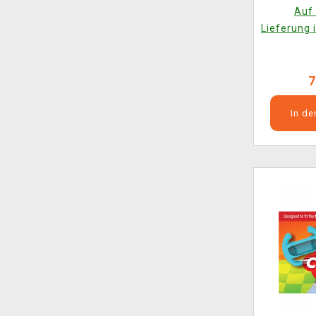
Auf 
Lieferung 
7
In d