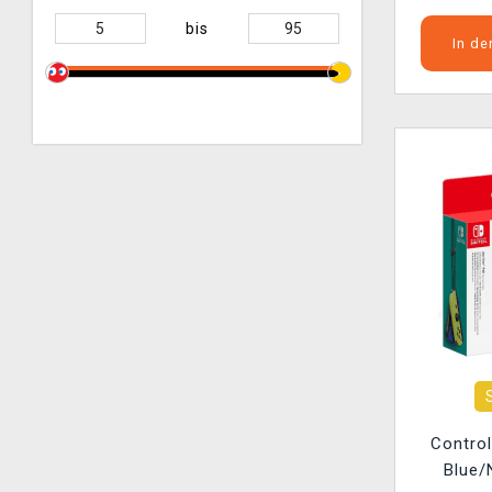
bis
In d
Control
Blue/