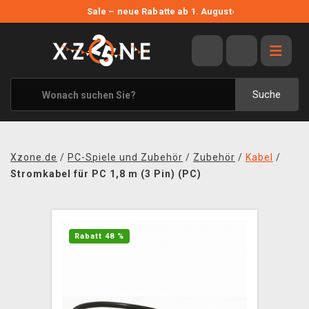
NEUE ANGEBOTE
Sale – neue Rabatte ab 1. August
›
ANGEBOTE
ALLE MARKEN
XZONE ORIGINALS
Suche
KLEIDUNG & ACCESSOIRES
MERCHANDISE
Xzone.de
/
PC-Spiele und Zubehör
/
Zubehör
/
Kabel
/
BÜCHER & COMICS
Stromkabel für PC 1,8 m (3 Pin) (PC)
BRETT- UND KARTENSPIELE
BLOG
Rabatt 48 %
KONTAKT
VERSAND