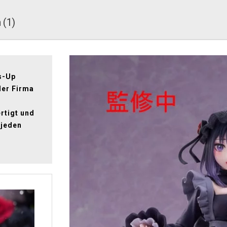
 (1)
s-Up
der Firma
rtigt und
 jeden