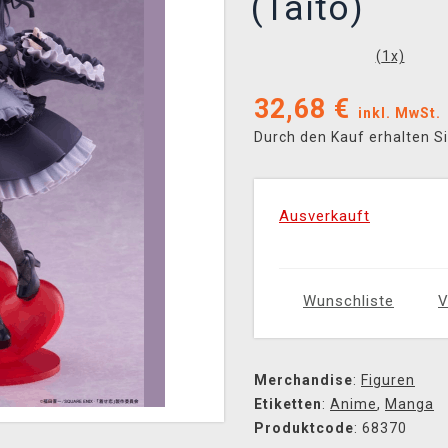
(Taito)
(
1
x)
32,68
€
inkl. MwSt.
Durch den Kauf erhalten S
Ausverkauft
Wunschliste
V
Merchandise
:
Figuren
Etiketten
:
Anime
,
Manga
Produktcode
: 68370