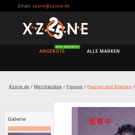
Email:
xzone@xzone.de
NEUE ANGEBOTE
ANGEBOTE
ALLE MARKEN
Xzone.de
/
Merchandise
/
Figuren
/
Figuren und Statuen
Galerie