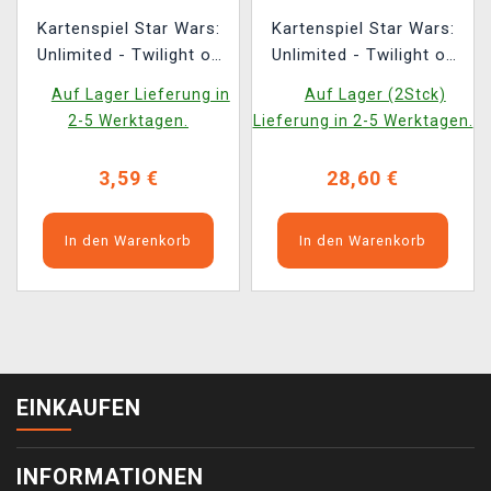
Kartenspiel Star Wars:
Kartenspiel Star Wars:
Unlimited - Twilight of
Unlimited - Twilight of
the Republic Booster
the Republic Prerelease
Auf Lager Lieferung in
Auf Lager (2Stck)
(16 Karten) (ENGLISCHE
Pack (ENGLISCHE
2-5 Werktagen.
Lieferung in 2-5 Werktagen.
VERSION)
VERSION)
3,59 €
28,60 €
In den Warenkorb
In den Warenkorb
EINKAUFEN
INFORMATIONEN