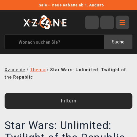
NEUE ANGEBOTE
Sale – neue Rabatte ab 1. August
›
ANGEBOTE
ALLE MARKEN
XZONE ORIGINALS
Suche
KLEIDUNG & ACCESSOIRES
MERCHANDISE
Xzone.de
/
Thema
/
Star Wars: Unlimited: Twilight of
BÜCHER & COMICS
the Republic
BRETT- UND KARTENSPIELE
Filtern
BLOG
KONTAKT
Star Wars: Unlimited:
VERSAND