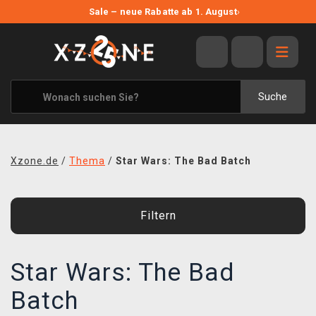
NEUE ANGEBOTE
Sale – neue Rabatte ab 1. August
›
ANGEBOTE
ALLE MARKEN
XZONE ORIGINALS
Suche
KLEIDUNG & ACCESSOIRES
MERCHANDISE
Xzone.de
/
Thema
/
Star Wars: The Bad Batch
BÜCHER & COMICS
BRETT- UND KARTENSPIELE
Filtern
BLOG
Star Wars: The Bad
KONTAKT
Batch
VERSAND