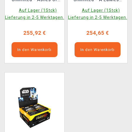
the Empire Carbonite
Time Carbonite Booster
Auf Lager (1Stck)
Auf Lager (1Stck)
Booster Box (12
Box (12 Booster)
Lieferung in 2-5 Werktagen.
Lieferung in 2-5 Werktagen.
Booster)
(ENGLISCHE VERSION)
255,92 €
254,65 €
In den Warenkorb
In den Warenkorb