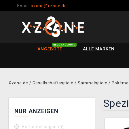
Email:
xzone@xzone.de
NEUE ANGEBOTE
ANGEBOTE
ALLE MARKEN
Xzone.de
/
Gesellschaftsspiele
/
Sammelspiele
/
Pokémo
Spezi
NUR ANZEIGEN
Vorbestellungen
(0)