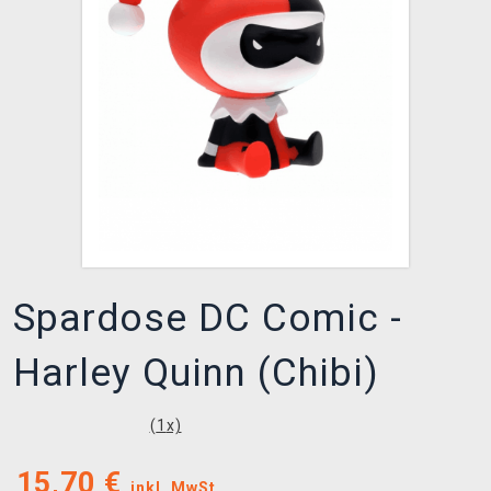
XZONE CLUB
Spardose DC Comic -
Harley Quinn (Chibi)
(
1
x)
15,70
€
inkl. MwSt.