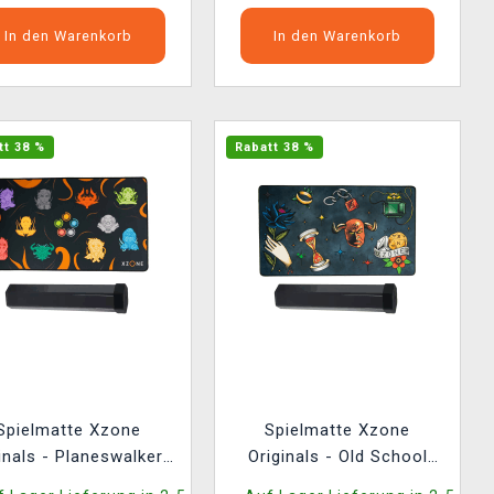
In den Warenkorb
In den Warenkorb
tt 38 %
Rabatt 38 %
Spielmatte Xzone
Spielmatte Xzone
inals - Planeswalkers
Originals - Old School
+ Hülle
Tattoo Ink + Hülle