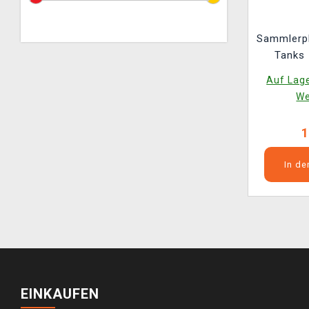
Sammlerpl
Tanks 
(Xzon
Auf Lage
We
1
In d
EINKAUFEN