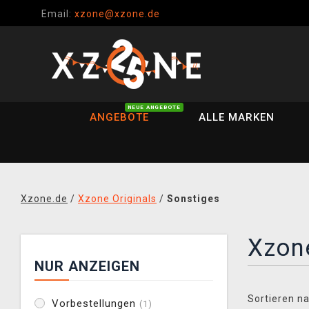
Email:
xzone@xzone.de
NEUE ANGEBOTE
ANGEBOTE
ALLE MARKEN
Xzone.de
/
Xzone Originals
/
Sonstiges
Xzone
NUR ANZEIGEN
Sortieren na
Vorbestellungen
(1)