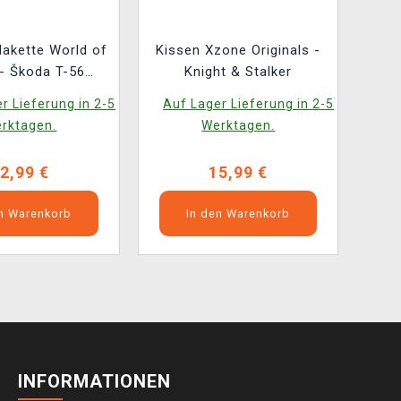
akette World of
Kissen Xzone Originals -
- Škoda T-56
Knight & Stalker
e Exklusiv)
r Lieferung in 2-5
Auf Lager Lieferung in 2-5
rktagen.
Werktagen.
2,99 €
15,99 €
en Warenkorb
In den Warenkorb
INFORMATIONEN