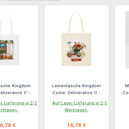
asche Kingdom
Leinentasche Kingdom
M
liverance II -
Come: Deliverance II -
Co
ttenberg
Kingdom Come Delivery
S
r Lieferung in 2-5
Auf Lager Lieferung in 2-5
rktagen.
Werktagen.
6,78 €
16,78 €