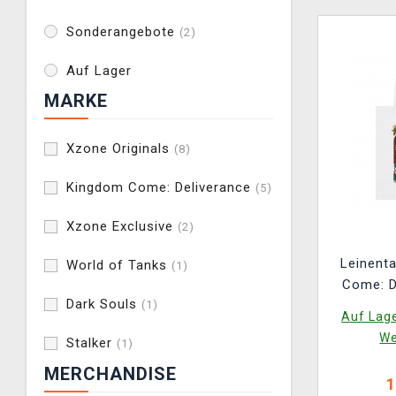
Sonderangebote
(2)
Auf Lager
MARKE
Xzone Originals
(8)
Kingdom Come: Deliverance
(5)
Xzone Exclusive
(2)
Leinent
World of Tanks
(1)
Come: De
Dark Souls
(1)
Ku
Auf Lage
We
Stalker
(1)
MERCHANDISE
1