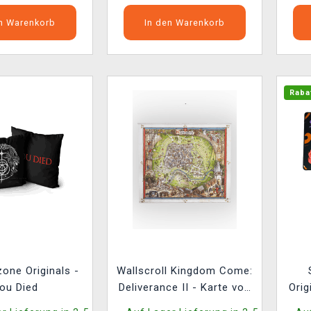
en Warenkorb
In den Warenkorb
Raba
one Originals -
Wallscroll Kingdom Come:
ou Died
Deliverance II - Karte von
Orig
Kuttenberg