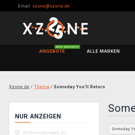
Email:
xzone@xzone.de
NEUE ANGEBOTE
ANGEBOTE
ALLE MARKEN
Xzone.de
/
Thema
/
Someday You'll Return
Somed
NUR ANZEIGEN
Someday Yo
Vorbestellungen
(0)