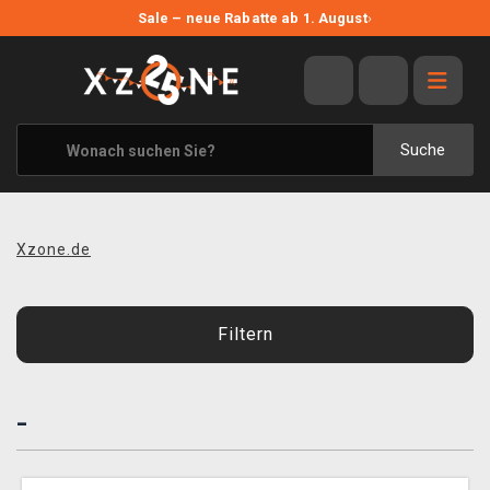
NEUE ANGEBOTE
Sale – neue Rabatte ab 1. August
›
ANGEBOTE
ALLE MARKEN
XZONE ORIGINALS
Suche
KLEIDUNG & ACCESSOIRES
MERCHANDISE
Xzone.de
BÜCHER & COMICS
BRETT- UND KARTENSPIELE
Filtern
BLOG
-
KONTAKT
VERSAND