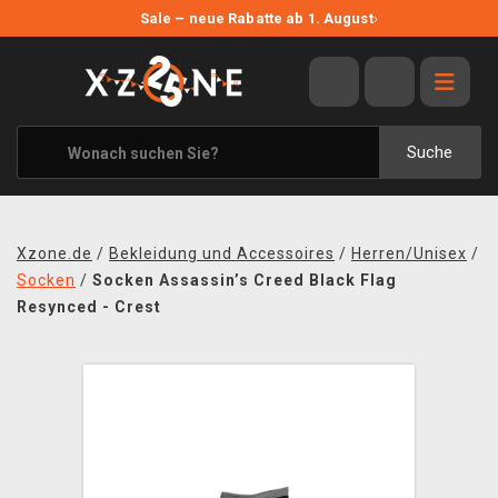
NEUE ANGEBOTE
Sale – neue Rabatte ab 1. August
›
ANGEBOTE
ALLE MARKEN
XZONE ORIGINALS
Suche
KLEIDUNG & ACCESSOIRES
MERCHANDISE
Xzone.de
/
Bekleidung und Accessoires
/
Herren/Unisex
/
BÜCHER & COMICS
Socken
/
Socken Assassin’s Creed Black Flag
Resynced - Crest
BRETT- UND KARTENSPIELE
BLOG
KONTAKT
VERSAND