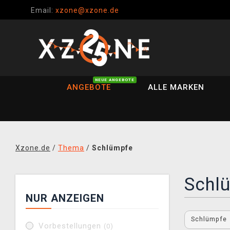
Email:
xzone@xzone.de
NEUE ANGEBOTE
ANGEBOTE
ALLE MARKEN
Xzone.de
/
Thema
/
Schlümpfe
Schl
NUR ANZEIGEN
Schlümpfe
Vorbestellungen
(0)