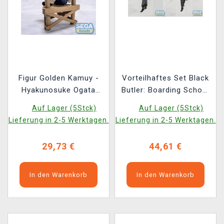
Figur Golden Kamuy -
Vorteilhaftes Set Black
Hyakunosuke Ogata
Butler: Boarding School
(Sega)
Arc - Sebastian
Auf Lager (5Stck)
Auf Lager (5Stck)
Michaelis + Ciel
Lieferung in 2-5 Werktagen.
Lieferung in 2-5 Werktagen.
Phantomhive (Sega)
29,73 €
44,61 €
In den Warenkorb
In den Warenkorb