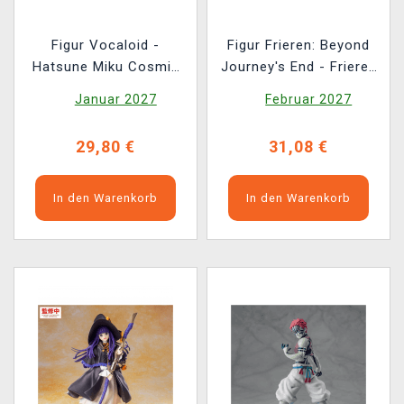
Figur Vocaloid -
Figur Frieren: Beyond
Hatsune Miku Cosmic
Journey's End - Frieren
(Sega)
Magic of Halloween
Januar 2027
Februar 2027
(Sega)
29,80 €
31,08 €
In den Warenkorb
In den Warenkorb