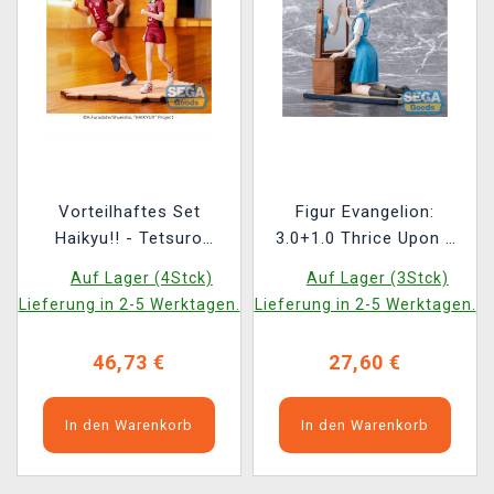
Vorteilhaftes Set
Figur Evangelion:
Haikyu!! - Tetsuro
3.0+1.0 Thrice Upon a
Kuroo + Kenma Kozume
Time - Rei Ayanami
Auf Lager (4Stck)
Auf Lager (3Stck)
(Sega)
Tentative Name (Sega)
Lieferung in 2-5 Werktagen.
Lieferung in 2-5 Werktagen.
46,73 €
27,60 €
In den Warenkorb
In den Warenkorb