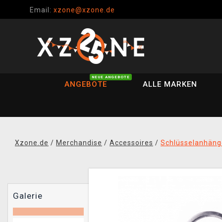
Email:
xzone@xzone.de
NEUE ANGEBOTE
ANGEBOTE
ALLE MARKEN
Xzone.de
/
Merchandise
/
Accessoires
/
Schlüsselanhäng
Galerie