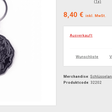
(
1
x)
8,40
€
inkl. MwSt.
Ausverkauft
Wunschliste
V
Merchandise
:
Schlüssela
Produktcode
: 32202