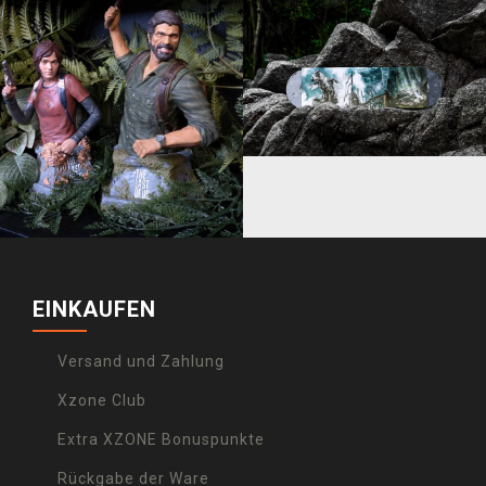
EINKAUFEN
Versand und Zahlung
Xzone Club
Extra XZONE Bonuspunkte
Rückgabe der Ware